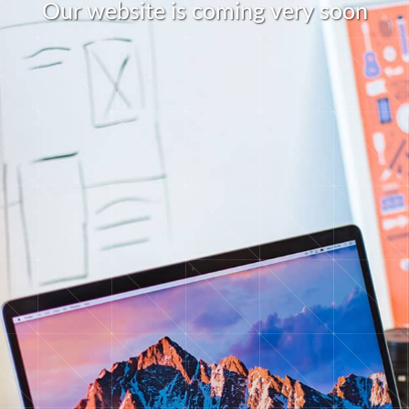
O
u
r
w
e
b
s
i
t
e
i
s
c
o
m
i
n
g
v
e
r
y
s
o
o
n